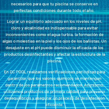
necesarios para que tu piscina se conserve en
perfectas condiciones durante todo el año.
Lograr un equilibrio adecuado en los niveles de pH,
cloro y alcalinidad es indispensable para evitar
inconvenientes como el agua turbia, la formación de
algas o molestias en la piel y los ojos de los bañistas. Un
desajuste en el pH puede disminuir la eficacia de los
productos desinfectantes y afectar la estructura de la
piscina.
En DC POOL realizamos verificaciones periódicas para
garantizar que los valores químicos se mantengan
dentro de los parámetros recomendados. Asimismo,
utilizamos productos de primera calidad para prevenir
desequilibrios y asegurar un proceso de desinfección
eficiente.