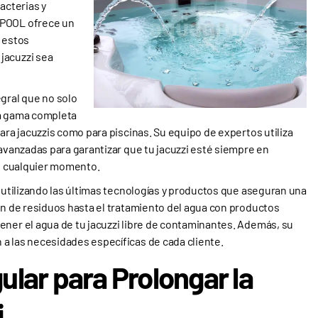
acterias y
 POOL ofrece un
r estos
jacuzzi sea
ral que no solo
na gama completa
ara jacuzzis como para piscinas. Su equipo de expertos utiliza
 avanzadas para garantizar que tu jacuzzi esté siempre en
en cualquier momento.
a utilizando las últimas tecnologías y productos que aseguran una
ón de residuos hasta el tratamiento del agua con productos
ener el agua de tu jacuzzi libre de contaminantes. Además, su
a las necesidades específicas de cada cliente.
lar para Prolongar la
i