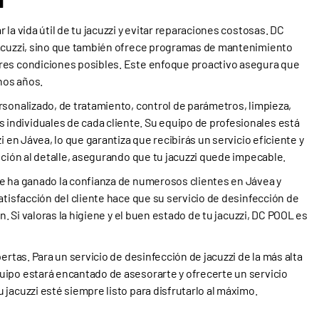
la vida útil de tu jacuzzi y evitar reparaciones costosas. DC
jacuzzi, sino que también ofrece programas de mantenimiento
res condiciones posibles. Este enfoque proactivo asegura que
hos años.
rsonalizado, de tratamiento, control de parámetros, limpieza,
ndividuales de cada cliente. Su equipo de profesionales está
i en Jávea, lo que garantiza que recibirás un servicio eficiente y
nción al detalle, asegurando que tu jacuzzi quede impecable.
e ha ganado la confianza de numerosos clientes en Jávea y
atisfacción del cliente hace que su servicio de desinfección de
n. Si valoras la higiene y el buen estado de tu jacuzzi, DC POOL es
ertas. Para un servicio de desinfección de jacuzzi de la más alta
uipo estará encantado de asesorarte y ofrecerte un servicio
jacuzzi esté siempre listo para disfrutarlo al máximo.