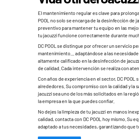
El mantenimiento regular es clave para prolongar 
POOL no solo se encarga de la desinfección de 
preventivo para mantener tu equipo en las mejo
tu jacuzzi funcione correctamente durante muc
DC POOL se distingue por ofrecer un servicio pe
mantenimiento… adaptándose a las necesidades i
altamente calificado en la desinfección de jacuzz
de calidad. Cada intervención se realiza con ate
Con años de experiencia en el sector, DC POOL s
alrededores. Su compromiso con la calidad y la s
jacuzzi sea uno de los más solicitados en la regió
la empresa en la que puedes confiar.
No dejes la limpieza de tu jacuzzi en manos inexp
calidad, contacta con DC POOL hoy mismo. Su eq
adaptado a tus necesidades, garantizando que tu 