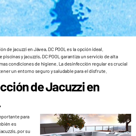
ión de jacuzzi en Jávea, DC POOL es la opción ideal.
 piscinas y jacuzzis, DC POOL garantiza un servicio de alta
imas condiciones de higiene. La desinfección regular es crucial
ener un entorno seguro y saludable para el disfrute.
ección de Jacuzzi en
L
importante para
ambién es
jacuzzis, por su