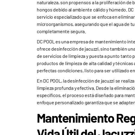
naturaleza, son propensos a la proliferación de b
hongos debido al ambiente cálido y húmedo. DC
servicio especializado que se enfoca en elimina
microorganismos, asegurando que el agua de tu 
completamente segura.
DC POOL es una empresa de mantenimiento integ
ofrece desinfección de jacuzzi, sino también u
de servicios de limpieza y puesta a punto tanto p
productos de limpieza de alta calidad y técnicas
perfectas condiciones, listo para ser utilizado 
En DC POOL, la desinfección de jacuzzi se realiz
limpieza profunda y efectiva. Desde la eliminaci
específicos, el proceso está diseñado para mant
enfoque personalizado garantiza que se adapten 
Mantenimiento Regu
Vida Útil del Jacuzz