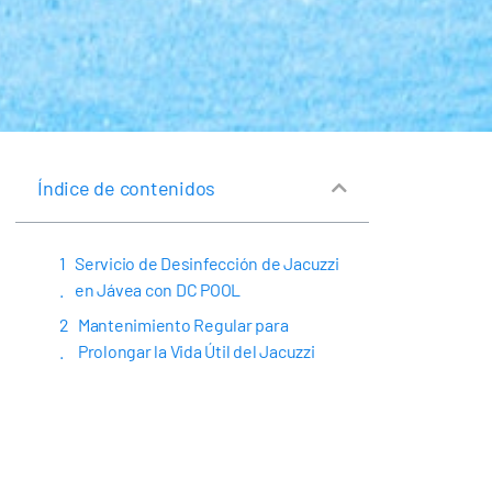
Índice de contenidos
Servicio de Desinfección de Jacuzzi
en Jávea con DC POOL
Mantenimiento Regular para
Prolongar la Vida Útil del Jacuzzi