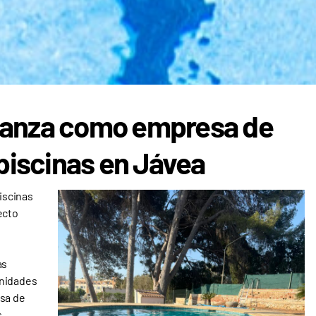
fianza como empresa de
piscinas en Jávea
iscinas
ecto
as
unidades
esa de
s