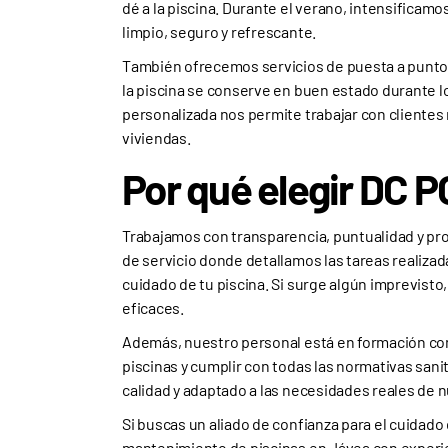
dé a la piscina. Durante el verano, intensificam
limpio, seguro y refrescante.
También ofrecemos servicios de puesta a punto al 
la piscina se conserve en buen estado durante l
personalizada nos permite trabajar con clientes
viviendas.
Por qué elegir DC 
Trabajamos con transparencia, puntualidad y pro
de servicio donde detallamos las tareas realizad
cuidado de tu piscina. Si surge algún imprevis
eficaces.
Además, nuestro personal está en formación co
piscinas y cumplir con todas las normativas sani
calidad y adaptado a las necesidades reales de n
Si buscas un aliado de confianza para el cuidad
mantenimiento de piscinas en Jávea con experi