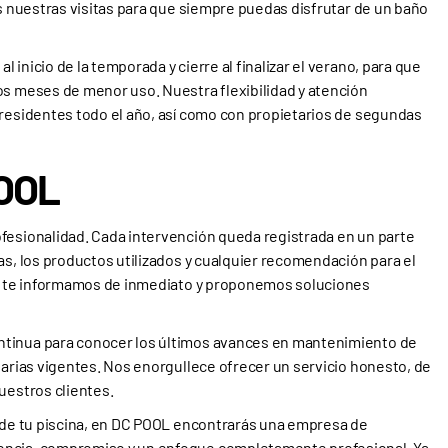
os nuestras visitas para que siempre puedas disfrutar de un baño
inicio de la temporada y cierre al finalizar el verano, para que
os meses de menor uso. Nuestra flexibilidad y atención
 residentes todo el año, así como con propietarios de segundas
POOL
fesionalidad. Cada intervención queda registrada en un parte
as, los productos utilizados y cualquier recomendación para el
to, te informamos de inmediato y proponemos soluciones
ntinua para conocer los últimos avances en mantenimiento de
tarias vigentes. Nos enorgullece ofrecer un servicio honesto, de
uestros clientes.
o de tu piscina, en DC POOL encontrarás una empresa de
encia, compromiso y un enfoque completamente profesional. Ya