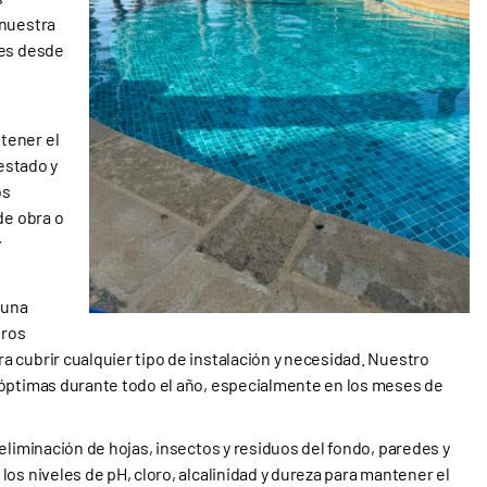
 nuestra
les desde
tener el
 estado y
os
de obra o
y
 una
tros
 cubrir cualquier tipo de instalación y necesidad. Nuestro
 óptimas durante todo el año, especialmente en los meses de
eliminación de hojas, insectos y residuos del fondo, paredes y
os niveles de pH, cloro, alcalinidad y dureza para mantener el