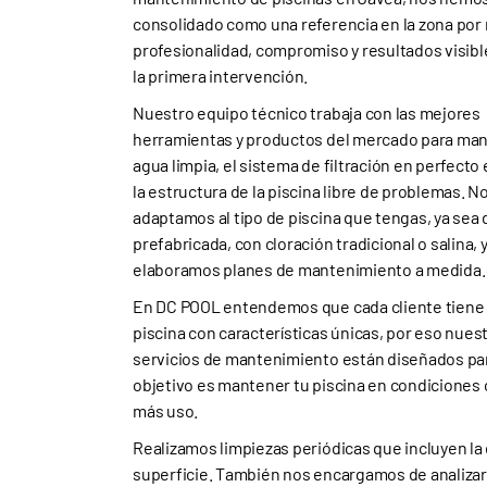
consolidado como una referencia en la zona por
profesionalidad, compromiso y resultados visib
la primera intervención.
Nuestro equipo técnico trabaja con las mejores
herramientas y productos del mercado para man
agua limpia, el sistema de filtración en perfecto
la estructura de la piscina libre de problemas. N
adaptamos al tipo de piscina que tengas, ya sea 
prefabricada, con cloración tradicional o salina, 
elaboramos planes de mantenimiento a medida.
En DC POOL entendemos que cada cliente tiene
piscina con características únicas, por eso nues
servicios de mantenimiento están diseñados para
objetivo es mantener tu piscina en condiciones
más uso.
Realizamos limpiezas periódicas que incluyen la 
superficie. También nos encargamos de analizar l